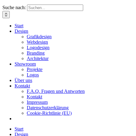
Suche nach:
Start
Design
Grafikdesign
Webdesign
Logodesign
Branding
Architektur
Showroom
Projekte
Logos
Über uns
Kontakt
F.A.Q. Fragen und Antworten
Kontakt
Impressum
Datenschutzerklärung
Cookie-Richtlinie (EU)
Start
Design