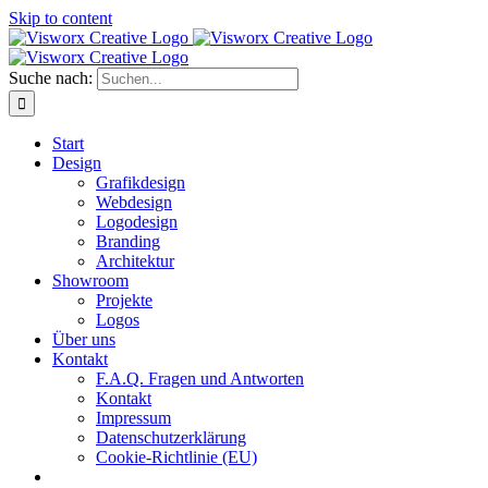
Skip to content
Suche nach:
Start
Design
Grafikdesign
Webdesign
Logodesign
Branding
Architektur
Showroom
Projekte
Logos
Über uns
Kontakt
F.A.Q. Fragen und Antworten
Kontakt
Impressum
Datenschutzerklärung
Cookie-Richtlinie (EU)