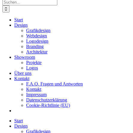
Suche
nach:
Start
Design
Grafikdesign
Webdesign
Logodesign
Branding
Architektur
Showroom
Projekte
Logos
Über uns
Kontakt
F.A.Q. Fragen und Antworten
Kontakt
Impressum
Datenschutzerklärung
Cookie-Richtlinie (EU)
Start
Design
Grafikdesign