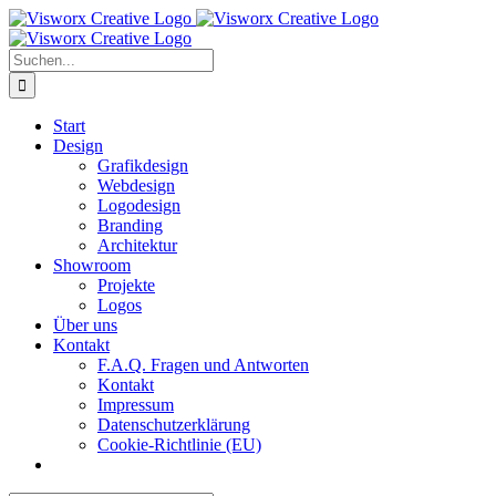
Skip
to
content
Suche
nach:
Start
Design
Grafikdesign
Webdesign
Logodesign
Branding
Architektur
Showroom
Projekte
Logos
Über uns
Kontakt
F.A.Q. Fragen und Antworten
Kontakt
Impressum
Datenschutzerklärung
Cookie-Richtlinie (EU)