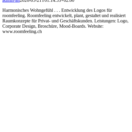
admin-ah
2026-05-21T01:14:53+02:00
Harmonisches Wohngefühl . . . Entwicklung des Logos für
roomfeeling. Roomfeeling entwickelt, plant, gestaltet und realisiert
Raumkonzepte für Privat- und Geschäftskunden. Leistungen: Logo,
Corporate Design, Broschüre, Mood-Boards. Website:
www.roomfeeling.ch