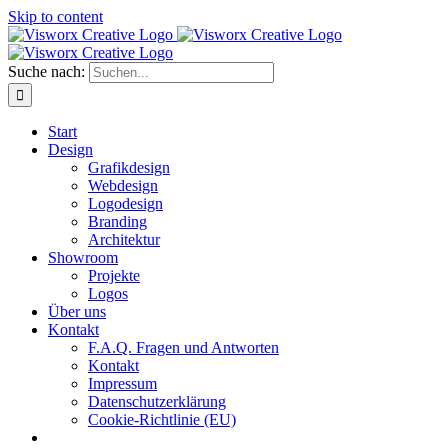
Skip to content
Suche nach:
Start
Design
Grafikdesign
Webdesign
Logodesign
Branding
Architektur
Showroom
Projekte
Logos
Über uns
Kontakt
F.A.Q. Fragen und Antworten
Kontakt
Impressum
Datenschutzerklärung
Cookie-Richtlinie (EU)