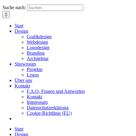
Suche nach:
Start
Design
Grafikdesign
Webdesign
Logodesign
Branding
Architektur
Showroom
Projekte
Logos
Über uns
Kontakt
F.A.Q. Fragen und Antworten
Kontakt
Impressum
Datenschutzerklärung
Cookie-Richtlinie (EU)
Start
Design