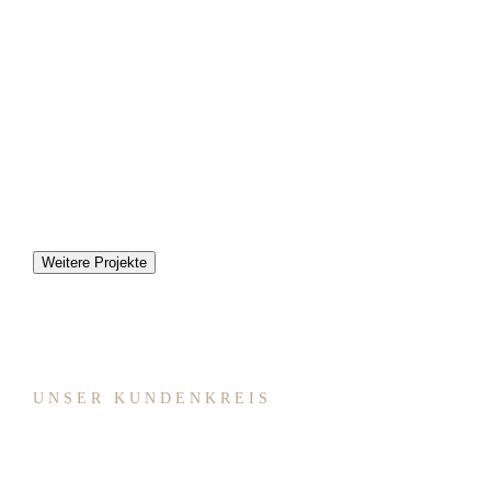
The Hungry Army
The Hungry Army - Catering & Events . . . The
Hungry Army bietet hart arbeitenden Menschen
und hungrigem Festivalvolk deftige Suppen,
. . .
Weitere Projekte
UNSER KUNDENKREIS