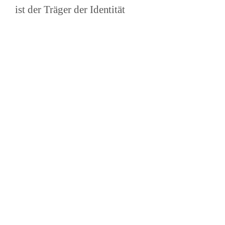
ist der Träger der Identität
heartbees
heartbees
heartbees . . . Echten, deutschen Honig kaufen!
Imkerhonig als Gast- oder Werbegeschenk.