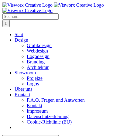
Skip
to
content
Suche
nach:
Start
Design
Grafikdesign
Webdesign
Logodesign
Branding
Architektur
Showroom
Projekte
Logos
Über uns
Kontakt
F.A.Q. Fragen und Antworten
Kontakt
Impressum
Datenschutzerklärung
Cookie-Richtlinie (EU)