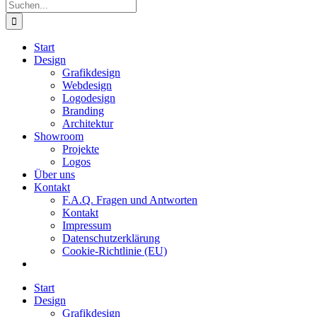
Suche
nach:
Start
Design
Grafikdesign
Webdesign
Logodesign
Branding
Architektur
Showroom
Projekte
Logos
Über uns
Kontakt
F.A.Q. Fragen und Antworten
Kontakt
Impressum
Datenschutzerklärung
Cookie-Richtlinie (EU)
Start
Design
Grafikdesign