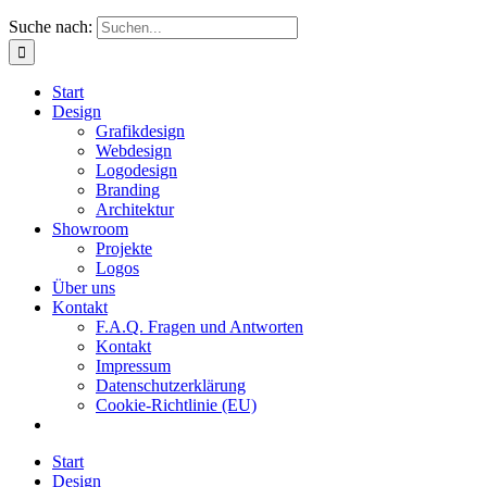
Suche nach:
Start
Design
Grafikdesign
Webdesign
Logodesign
Branding
Architektur
Showroom
Projekte
Logos
Über uns
Kontakt
F.A.Q. Fragen und Antworten
Kontakt
Impressum
Datenschutzerklärung
Cookie-Richtlinie (EU)
Start
Design