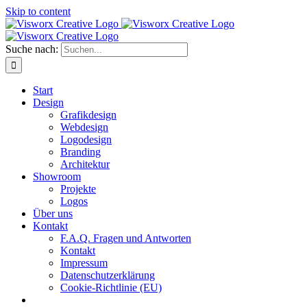
Skip to content
Suche nach:
Start
Design
Grafikdesign
Webdesign
Logodesign
Branding
Architektur
Showroom
Projekte
Logos
Über uns
Kontakt
F.A.Q. Fragen und Antworten
Kontakt
Impressum
Datenschutzerklärung
Cookie-Richtlinie (EU)